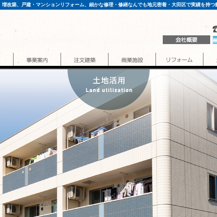
、増改築、戸建・マンションリフォーム、細かな修理・修繕なんでも地元密着・大田区で実績を持つ